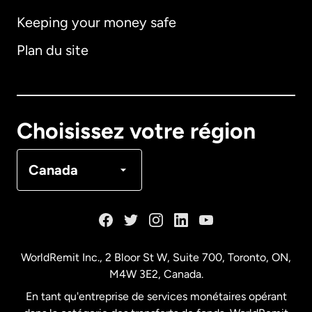
Keeping your money safe
Allemagne
Plan du site
Australie
Canada
English
Choisissez votre région
Canada
Français
Canada
Danemark
Espagne
WorldRemit Inc., 2 Bloor St W, Suite 700, Toronto, ON,
M4W 3E2, Canada.
États-Unis
English
En tant qu'entreprise de services monétaires opérant