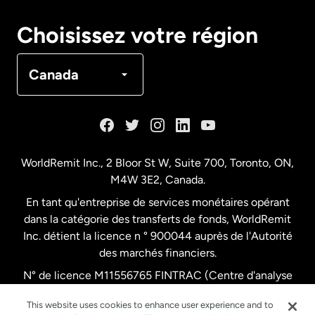
Canada
English
Choisissez votre région
Canada
Français
Canada
Danemark
Espagne
WorldRemit Inc., 2 Bloor St W, Suite 700, Toronto, ON,
M4W 3E2, Canada.
États-Unis
English
En tant qu'entreprise de services monétaires opérant
dans la catégorie des transferts de fonds, WorldRemit
États-Unis
Español
Inc. détient la licence n ° 900044 auprès de l'Autorité
des marchés financiers.
N° de licence M11556765 FINTRAC (Centre d'analyse
France
des opérations et déclarations financières du Canada)
This website uses cookies to enhance user experience and to