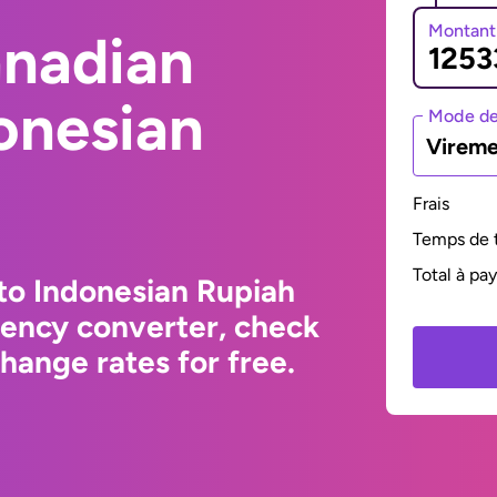
Montant
anadian
donesian
Mode de
Vireme
Frais
Temps de t
Total à pa
to Indonesian Rupiah
rency converter, check
hange rates for free.