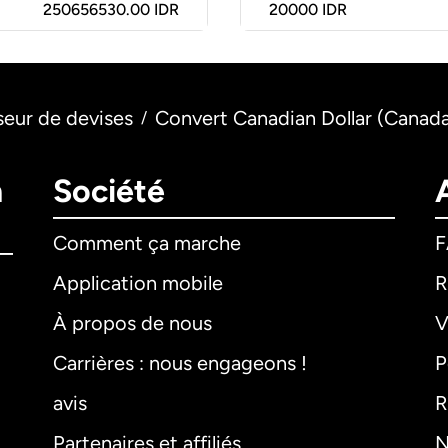
250656530.00 IDR
20000
IDR
seur de devises
Convert Canadian Dollar (Canada
/
n
Société
Comment ça marche
Application mobile
R
À propos de nous
V
Carrières : nous engageons !
P
avis
R
Partenaires et affiliés
N