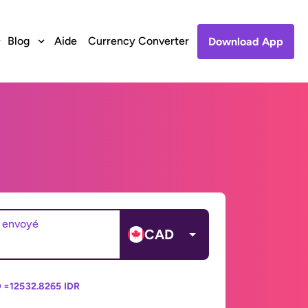
Blog
Aide
Currency Converter
Download App
 envoyé
CAD
 =
12532.8265 IDR