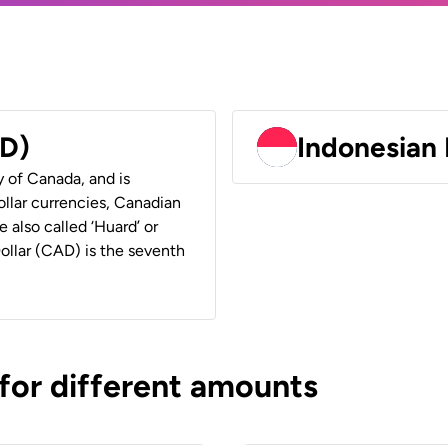
AD)
Indonesian 
y of Canada, and is
ollar currencies, Canadian
e also called ‘Huard’ or
Dollar (CAD) is the seventh
 for different amounts