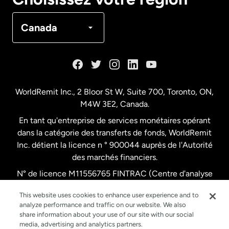
Canada
Français
Canada
Danemark
Espagne
WorldRemit Inc., 2 Bloor St W, Suite 700, Toronto, ON,
M4W 3E2, Canada.
États-Unis
English
En tant qu'entreprise de services monétaires opérant
dans la catégorie des transferts de fonds, WorldRemit
États-Unis
Español
Inc. détient la licence n ° 900044 auprès de l'Autorité
des marchés financiers.
N° de licence M11556765 FINTRAC (Centre d'analyse
France
des opérations et déclarations financières du Canada)
This website uses cookies to enhance user experience and to
analyze performance and traffic on our website. We also
Malaisie
share information about your use of our site with our social
media, advertising and analytics partners.