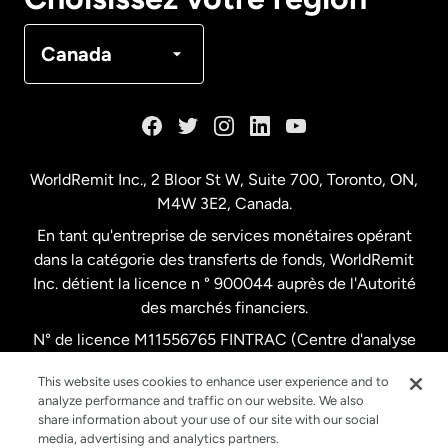
Canada
Français
Canada
Danemark
Espagne
WorldRemit Inc., 2 Bloor St W, Suite 700, Toronto, ON,
M4W 3E2, Canada.
États-Unis
English
En tant qu'entreprise de services monétaires opérant
dans la catégorie des transferts de fonds, WorldRemit
États-Unis
Español
Inc. détient la licence n ° 900044 auprès de l'Autorité
des marchés financiers.
N° de licence M11556765 FINTRAC (Centre d'analyse
France
des opérations et déclarations financières du Canada)
This website uses cookies to enhance user experience and to
analyze performance and traffic on our website. We also
Malaisie
share information about your use of our site with our social
media, advertising and analytics partners.