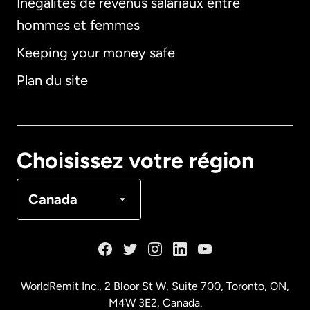
Inégalités de revenus salariaux entre
hommes et femmes
Keeping your money safe
Allemagne
Plan du site
Australie
Canada
English
Choisissez votre région
Canada
Français
Canada
Danemark
Espagne
WorldRemit Inc., 2 Bloor St W, Suite 700, Toronto, ON,
M4W 3E2, Canada.