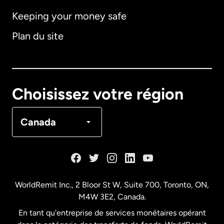
Keeping your money safe
Allemagne
Plan du site
Australie
Canada
English
Choisissez votre région
Canada
Français
Canada
Danemark
Espagne
WorldRemit Inc., 2 Bloor St W, Suite 700, Toronto, ON,
M4W 3E2, Canada.
États-Unis
English
En tant qu'entreprise de services monétaires opérant