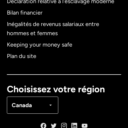
Déclaration relative à l'esclavage moderne
Bilan financier
International
English
Inégalités de revenus salariaux entre
hommes et femmes
Keeping your money safe
Allemagne
Plan du site
Australie
Canada
English
Choisissez votre région
Canada
Français
Canada
Danemark