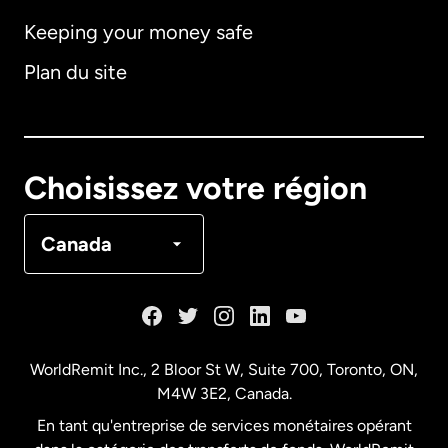
Keeping your money safe
Allemagne
Plan du site
Australie
Canada
English
Choisissez votre région
Canada
Français
Canada
Danemark
Espagne
WorldRemit Inc., 2 Bloor St W, Suite 700, Toronto, ON,
M4W 3E2, Canada.
États-Unis
English
En tant qu'entreprise de services monétaires opérant