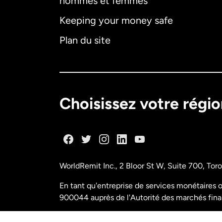
hommes et femmes
Keeping your money safe
Plan du site
Choisissez votre régi
WorldRemit Inc., 2 Bloor St W, Suite 700, To
En tant qu'entreprise de services monétaires o
900044 auprès de l'Autorité des marchés fina
N° de licence M11556765 FINTRAC (Centre d'a