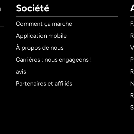
n
Société
Comment ça marche
Application mobile
R
À propos de nous
V
Carrières : nous engageons !
P
avis
R
Partenaires et affiliés
N
R
S