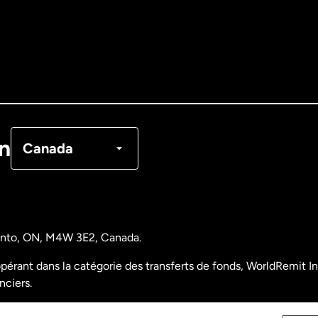
Allemagne
Australie
Canada
English
Canada
Français
on
Canada
Danemark
Espagne
ronto, ON, M4W 3E2, Canada.
États-Unis
English
pérant dans la catégorie des transferts de fonds, WorldRemit Inc
nciers.
États-Unis
Español
nalyse des opérations et déclarations financières du Canada)