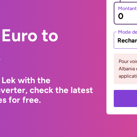
Montant
Euro to
Mode de
Rechar
k
Pour voi
Albania 
applicat
 Lek with the
erter, check the latest
s for free.