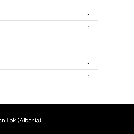
-
-
-
-
-
-
-
-
an Lek (Albania)