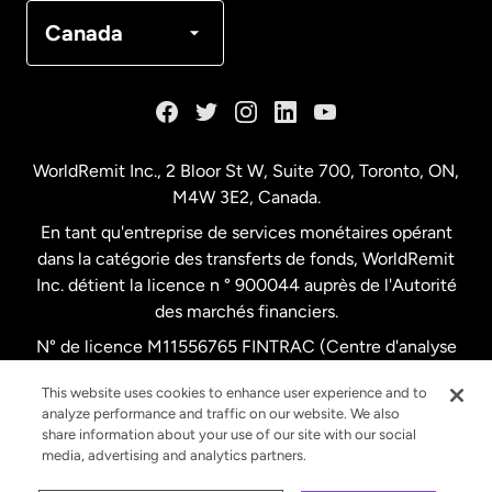
Canada
Français
Canada
Danemark
Espagne
WorldRemit Inc., 2 Bloor St W, Suite 700, Toronto, ON,
M4W 3E2, Canada.
États-Unis
English
En tant qu'entreprise de services monétaires opérant
dans la catégorie des transferts de fonds, WorldRemit
États-Unis
Español
Inc. détient la licence n ° 900044 auprès de l'Autorité
des marchés financiers.
N° de licence M11556765 FINTRAC (Centre d'analyse
France
des opérations et déclarations financières du Canada)
This website uses cookies to enhance user experience and to
analyze performance and traffic on our website. We also
Malaisie
share information about your use of our site with our social
media, advertising and analytics partners.
Nouvelle-Zélande