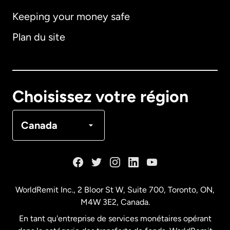
Keeping your money safe
Allemagne
Plan du site
Australie
Canada
English
Choisissez votre région
Canada
Français
Canada
Danemark
Espagne
WorldRemit Inc., 2 Bloor St W, Suite 700, Toronto, ON,
M4W 3E2, Canada.
États-Unis
English
En tant qu'entreprise de services monétaires opérant