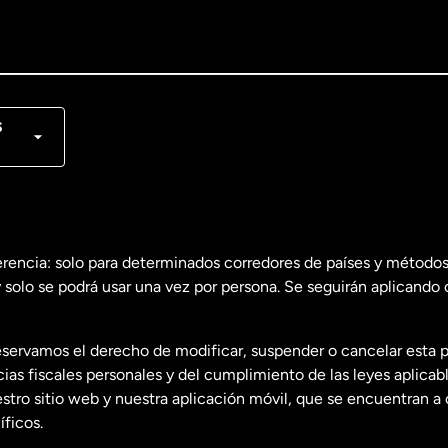
lish
nçais
s
erencia: solo para determinados corredores de países y métodos
 solo se podrá usar una vez por persona. Se seguirán aplicando 
dos
English
servamos el derecho de modificar, suspender o cancelar esta 
dos
Español
s fiscales personales y del cumplimiento de las leyes aplicab
tro sitio web y nuestra aplicación móvil, que se encuentran a 
ficos.