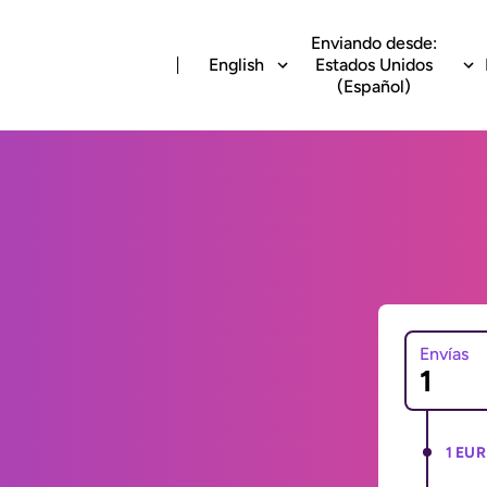
Enviando desde:
English
Estados Unidos
(Español)
Envías
1 EUR