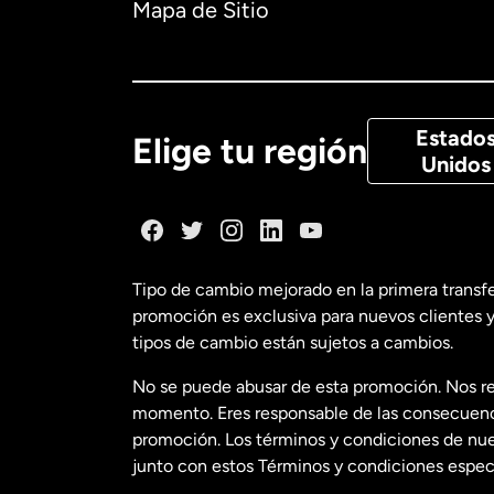
Mapa de Sitio
Canadá
Eng
Canadá
Fra
Estado
Elige tu región
Unidos
Dinamarca
España
Tipo de cambio mejorado en la primera transf
promoción es exclusiva para nuevos clientes y
Estados Uni
tipos de cambio están sujetos a cambios.
No se puede abusar de esta promoción. Nos re
Estados Uni
momento. Eres responsable de las consecuencia
promoción. Los términos y condiciones de nues
junto con estos Términos y condiciones especí
Francia