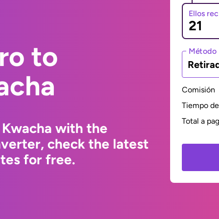
Ellos re
ro to
Método 
Retira
acha
Comisión
Tiempo de 
Total a pa
 Kwacha with the
erter, check the latest
es for free.