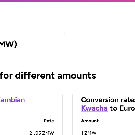
ZMW)
 for different amounts
Zambian
Conversion rate
Kwacha
to
Euro
Rate
Amount
21.05 ZMW
1
ZMW