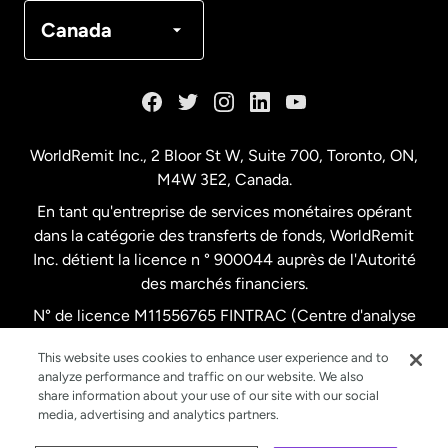
Canada
Français
Canada
Danemark
Espagne
WorldRemit Inc., 2 Bloor St W, Suite 700, Toronto, ON,
M4W 3E2, Canada.
États-Unis
English
En tant qu'entreprise de services monétaires opérant
dans la catégorie des transferts de fonds, WorldRemit
États-Unis
Español
Inc. détient la licence n ° 900044 auprès de l'Autorité
des marchés financiers.
N° de licence M11556765 FINTRAC (Centre d'analyse
France
des opérations et déclarations financières du Canada)
This website uses cookies to enhance user experience and to
analyze performance and traffic on our website. We also
Malaisie
share information about your use of our site with our social
media, advertising and analytics partners.
Nouvelle-Zélande