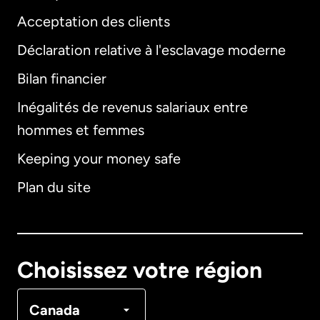
Acceptation des clients
Déclaration relative à l'esclavage moderne
Bilan financier
International
English
Inégalités de revenus salariaux entre
hommes et femmes
Keeping your money safe
Allemagne
Plan du site
Australie
Canada
English
Choisissez votre région
Canada
Français
Canada