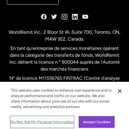
Danemark
Espagne
WorldRemit Inc., 2 Bloor St W, Suite 700, Toronto, ON,
M4W 3E2, Canada.
États-Unis
English
En tant qu'entreprise de services monétaires opérant
dans la catégorie des transferts de fonds, WorldRemit
États-Unis
Español
Inc. détient la licence n ° 900044 auprès de l'Autorité
des marchés financiers.
N° de licence M11556765 FINTRAC (Centre d'analyse
France
des opérations et déclarations financières du Canada)
This website uses cookies to enhance user experience and to
analyze performance and traffic on our website. We also
Malaisie
share information about your use of our site with our social
media, advertising and analytics partners.
Nouvelle-Zélande
© WorldRemit 2024
Do Not Sell My Personal Information
Accept Cookies