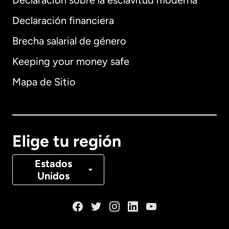
Declaración sobre la esclavitud moderna
Internacional
English
Declaración financiera
Brecha salarial de género
Keeping your money safe
Alemania
Mapa de Sitio
Australia
Canadá
English
Elige tu región
Canadá
Français
Estados
Unidos
Dinamarca
España