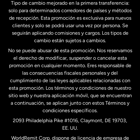
Tipo de cambio mejorado en la primera transferencia:
solo para determinados corredores de países y métodos
Estados Unidos
English
de recepción. Esta promoción es exclusiva para nuevos
clientes y solo se podrá usar una vez por persona. Se
seguirán aplicando comisiones y cargos. Los tipos de
Estados Unidos
Español
cambio están sujetos a cambios.
No se puede abusar de esta promoción. Nos reservamos
Francia
el derecho de modificar, suspender o cancelar esta
promoción en cualquier momento. Eres responsable de
las consecuencias fiscales personales y del
Malasia
cumplimiento de las leyes aplicables relacionadas con
esta promoción. Los términos y condiciones de nuestro
Nueva Zelanda
sitio web y nuestra aplicación móvil, que se encuentran
a continuación, se aplican junto con estos Términos y
condiciones específicos.
Países Bajos
2093 Philadelphia Pike #1016, Claymont, DE 19703,
EE. UU.
Reino Unido
WorldRemit Corp. dispone de licencia de empresa de