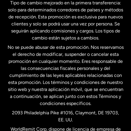
Tipo de cambio mejorado en la primera transferencia:
solo para determinados corredores de países y métodos
Estados Unidos
English
de recepción. Esta promoción es exclusiva para nuevos
clientes y solo se podrá usar una vez por persona. Se
seguirán aplicando comisiones y cargos. Los tipos de
Estados Unidos
Español
cambio están sujetos a cambios.
No se puede abusar de esta promoción. Nos reservamos
Francia
el derecho de modificar, suspender o cancelar esta
promoción en cualquier momento. Eres responsable de
las consecuencias fiscales personales y del
Malasia
cumplimiento de las leyes aplicables relacionadas con
esta promoción. Los términos y condiciones de nuestro
Nueva Zelanda
sitio web y nuestra aplicación móvil, que se encuentran
a continuación, se aplican junto con estos Términos y
condiciones específicos.
Países Bajos
2093 Philadelphia Pike #1016, Claymont, DE 19703,
EE. UU.
Reino Unido
WorldRemit Corp. dispone de licencia de empresa de