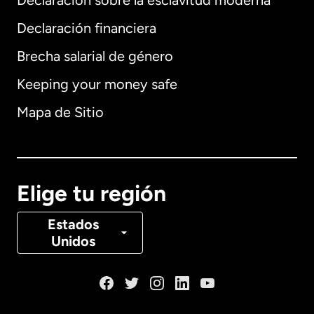
Declaración sobre la esclavitud moderna
Internacional
English
Declaración financiera
Brecha salarial de género
Keeping your money safe
Alemania
Mapa de Sitio
Australia
Canadá
English
Elige tu región
Canadá
Français
Estados
Unidos
Dinamarca
España