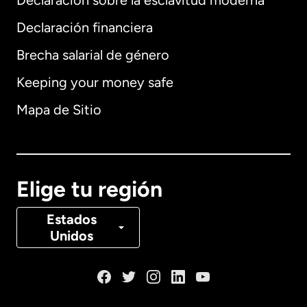
Declaración sobre la esclavitud moderna
Internacional
English
Declaración financiera
Brecha salarial de género
Keeping your money safe
Alemania
Mapa de Sitio
Australia
Canadá
English
Elige tu región
Canadá
Français
Estados
Unidos
Dinamarca
España