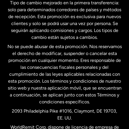
Tipo de cambio mejorado en la primera transferencia:
solo para determinados corredores de países y métodos
Estados Unidos
English
de recepción. Esta promoción es exclusiva para nuevos
clientes y solo se podrá usar una vez por persona. Se
seguirán aplicando comisiones y cargos. Los tipos de
Estados Unidos
Español
cambio están sujetos a cambios.
No se puede abusar de esta promoción. Nos reservamos
Francia
el derecho de modificar, suspender o cancelar esta
promoción en cualquier momento. Eres responsable de
las consecuencias fiscales personales y del
Malasia
cumplimiento de las leyes aplicables relacionadas con
esta promoción. Los términos y condiciones de nuestro
Nueva Zelanda
sitio web y nuestra aplicación móvil, que se encuentran
a continuación, se aplican junto con estos Términos y
condiciones específicos.
Países Bajos
2093 Philadelphia Pike #1016, Claymont, DE 19703,
EE. UU.
Reino Unido
WorldRemit Corp. dispone de licencia de empresa de