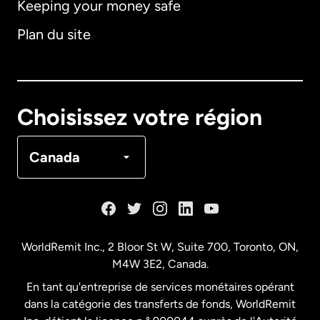
Keeping your money safe
Allemagne
Plan du site
Australie
Canada
English
Choisissez votre région
Canada
Français
Canada
Danemark
Espagne
WorldRemit Inc., 2 Bloor St W, Suite 700, Toronto, ON,
M4W 3E2, Canada.
États-Unis
English
En tant qu'entreprise de services monétaires opérant
dans la catégorie des transferts de fonds, WorldRemit