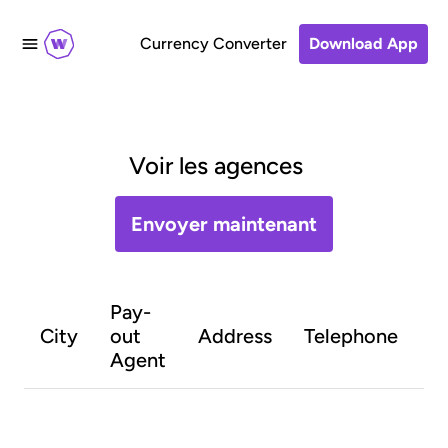
Currency Converter
Download App
Voir les agences
Envoyer maintenant
Pay-
O
City
out
Address
Telephone
h
Agent