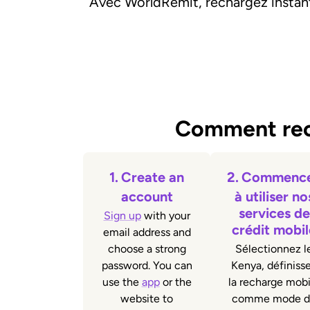
Avec WorldRemit, rechargez instan
Comment rech
1.
Create an
2.
Commenc
account
à utiliser no
services de
Sign up
with your
crédit mobil
email address and
choose a strong
Sélectionnez l
password. You can
Kenya, définiss
use the
app
or the
la recharge mobi
website to
comme mode d