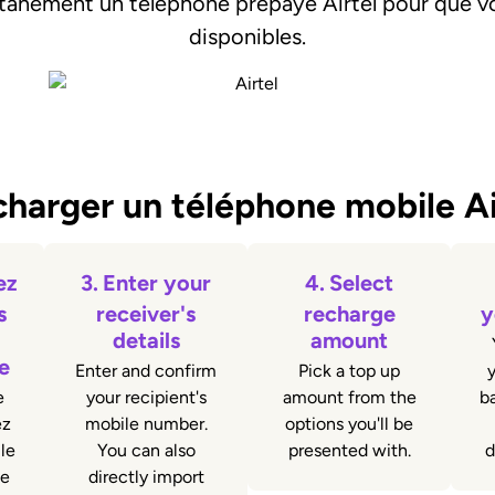
tanément un téléphone prépayé Airtel pour que vo
disponibles.
arger un téléphone mobile Ai
ez
3.
Enter your
4.
Select
s
receiver's
recharge
y
details
amount
e
Enter and confirm
Pick a top up
y
e
your recipient's
amount from the
ba
ez
mobile number.
options you'll be
le
You can also
presented with.
d
e
directly import