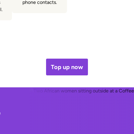
s
phone contacts.
l.
Top up now
r