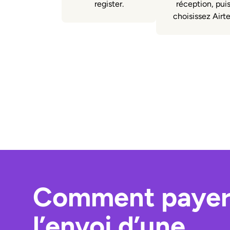
register.
réception, pui
choisissez Airte
Comment paye
l’envoi d’une