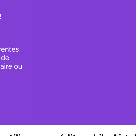
e
rentes
 de
aire ou