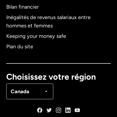
Bilan financier
International
English
Inégalités de revenus salariaux entre
hommes et femmes
Keeping your money safe
Allemagne
Plan du site
Australie
Canada
English
Choisissez votre région
Canada
Français
Canada
Danemark