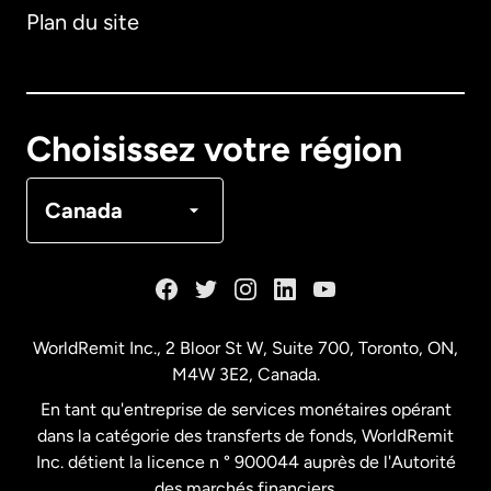
Plan du site
Australie
Canada
English
Choisissez votre région
Canada
Français
Canada
Danemark
Espagne
WorldRemit Inc., 2 Bloor St W, Suite 700, Toronto, ON,
M4W 3E2, Canada.
États-Unis
English
En tant qu'entreprise de services monétaires opérant
dans la catégorie des transferts de fonds, WorldRemit
États-Unis
Español
Inc. détient la licence n ° 900044 auprès de l'Autorité
des marchés financiers.