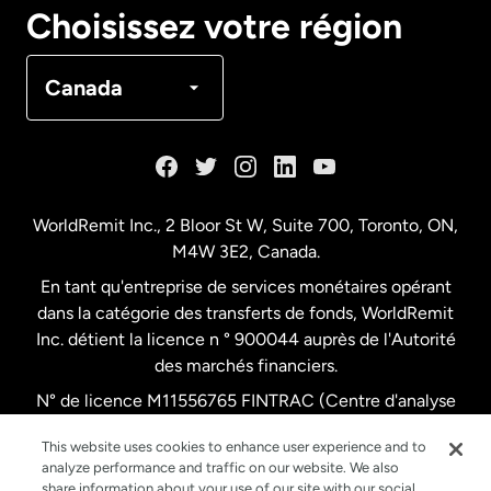
Choisissez votre région
Canada
Français
Canada
Danemark
Espagne
WorldRemit Inc., 2 Bloor St W, Suite 700, Toronto, ON,
M4W 3E2, Canada.
États-Unis
English
En tant qu'entreprise de services monétaires opérant
dans la catégorie des transferts de fonds, WorldRemit
États-Unis
Español
Inc. détient la licence n ° 900044 auprès de l'Autorité
des marchés financiers.
N° de licence M11556765 FINTRAC (Centre d'analyse
France
des opérations et déclarations financières du Canada)
This website uses cookies to enhance user experience and to
analyze performance and traffic on our website. We also
Malaisie
share information about your use of our site with our social