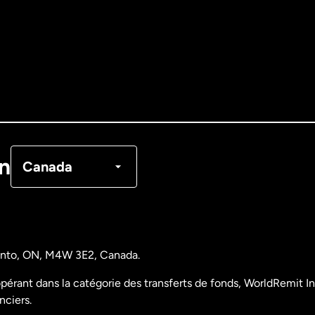
Allemagne
Australie
Canada
English
Canada
Français
on
Canada
Danemark
Espagne
ronto, ON, M4W 3E2, Canada.
États-Unis
English
pérant dans la catégorie des transferts de fonds, WorldRemit Inc
nciers.