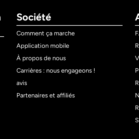
n
Société
Comment ça marche
Application mobile
R
À propos de nous
V
Carrières : nous engageons !
P
avis
R
Partenaires et affiliés
N
R
S