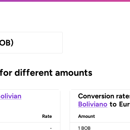
BOB)
 for different amounts
olivian
Conversion rate
Boliviano
to
Eu
Rate
Amount
-
1
BOB