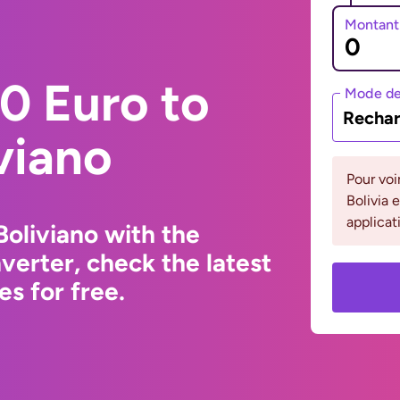
Montant
0 Euro to
Mode de
Rechar
viano
Pour voi
Bolivia 
applicat
Boliviano with the
erter, check the latest
s for free.