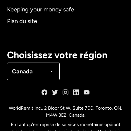
Keeping your money safe
Allemagne
Plan du site
Australie
Canada
English
Choisissez votre région
Canada
Français
Canada
Danemark
Espagne
WorldRemit Inc., 2 Bloor St W, Suite 700, Toronto, ON,
M4W 3E2, Canada.
États-Unis
English
En tant qu'entreprise de services monétaires opérant