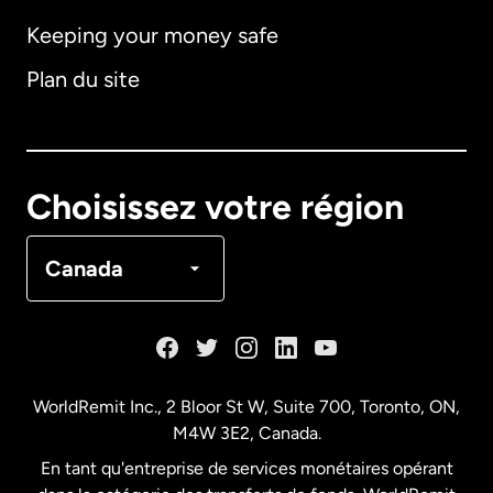
Keeping your money safe
Allemagne
Plan du site
Australie
Canada
English
Choisissez votre région
Canada
Français
Canada
Danemark
Espagne
WorldRemit Inc., 2 Bloor St W, Suite 700, Toronto, ON,
M4W 3E2, Canada.
États-Unis
English
En tant qu'entreprise de services monétaires opérant