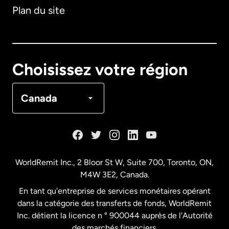
Plan du site
Australie
Canada
English
Choisissez votre région
Canada
Français
Canada
Danemark
Espagne
WorldRemit Inc., 2 Bloor St W, Suite 700, Toronto, ON,
M4W 3E2, Canada.
États-Unis
English
En tant qu'entreprise de services monétaires opérant
dans la catégorie des transferts de fonds, WorldRemit
États-Unis
Español
Inc. détient la licence n ° 900044 auprès de l'Autorité
des marchés financiers.