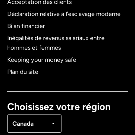
Acceptation des clients
Déclaration relative à l'esclavage moderne
Bilan financier
International
English
Inégalités de revenus salariaux entre
hommes et femmes
Keeping your money safe
Allemagne
Plan du site
Australie
Canada
English
Choisissez votre région
Canada
Français
Canada