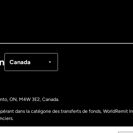
Allemagne
Australie
Canada
English
Canada
Français
on
Canada
Danemark
Espagne
ronto, ON, M4W 3E2, Canada.
États-Unis
English
pérant dans la catégorie des transferts de fonds, WorldRemit Inc
nciers.
États-Unis
Español
nalyse des opérations et déclarations financières du Canada)