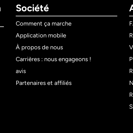
n
Société
Comment ça marche
Application mobile
R
À propos de nous
V
Carrières : nous engageons !
P
avis
R
Partenaires et affiliés
N
R
S