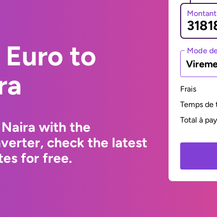
Montant
 Euro to
Mode de
Vireme
ra
Frais
Temps de t
Total à pa
 Naira with the
erter, check the latest
s for free.