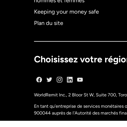
hommes et femmes
Keeping your money safe
Plan du site
Choisissez votre régi
WorldRemit Inc., 2 Bloor St W, Suite 700, To
En tant qu'entreprise de services monétaires o
900044 auprès de l'Autorité des marchés fina
N° de licence M11556765 FINTRAC (Centre d'a