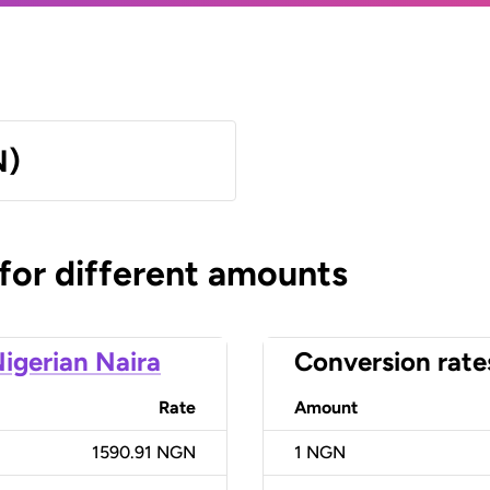
N)
 for different amounts
igerian Naira
Conversion rate
Rate
Amount
1590.91 NGN
1
NGN