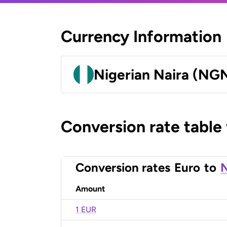
Currency Information
Nigerian Naira (NG
Conversion rate table
Conversion rates
Euro
to
N
Amount
1 EUR