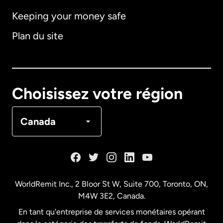
Keeping your money safe
Allemagne
Plan du site
Australie
Canada
English
Choisissez votre région
Canada
Français
Canada
Danemark
Espagne
WorldRemit Inc., 2 Bloor St W, Suite 700, Toronto, ON,
M4W 3E2, Canada.
États-Unis
English
En tant qu'entreprise de services monétaires opérant