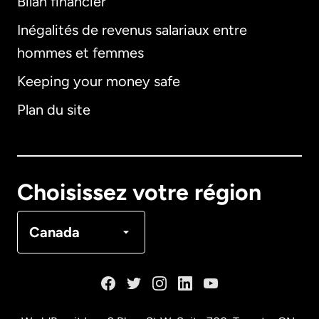
Bilan financier
International
English
Inégalités de revenus salariaux entre
hommes et femmes
Keeping your money safe
Allemagne
Plan du site
Australie
Canada
English
Choisissez votre région
Canada
Français
Canada
Danemark
Espagne