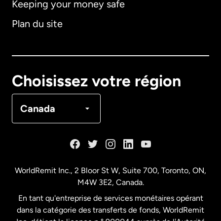
Keeping your money safe
Allemagne
Plan du site
Australie
Canada
English
Choisissez votre région
Canada
Français
Canada
Danemark
Espagne
WorldRemit Inc., 2 Bloor St W, Suite 700, Toronto, ON,
M4W 3E2, Canada.
États-Unis
English
En tant qu'entreprise de services monétaires opérant
dans la catégorie des transferts de fonds, WorldRemit