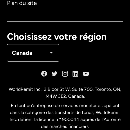
Plan du site
Australie
Canada
English
Choisissez votre région
Canada
Français
Canada
Danemark
Espagne
WorldRemit Inc., 2 Bloor St W, Suite 700, Toronto, ON,
M4W 3E2, Canada.
États-Unis
English
En tant qu'entreprise de services monétaires opérant
dans la catégorie des transferts de fonds, WorldRemit
États-Unis
Español
Inc. détient la licence n ° 900044 auprès de l'Autorité
des marchés financiers.