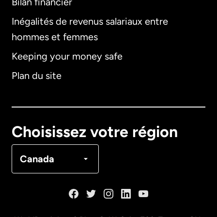
Bilan financier
International
English
Inégalités de revenus salariaux entre
hommes et femmes
Keeping your money safe
Allemagne
Plan du site
Australie
Canada
English
Choisissez votre région
Canada
Français
Canada
Danemark
Espagne