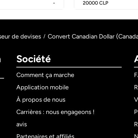
-
20000
CLP
seur de devises
Convert Canadian Dollar (Canada)
/
n
Société
Comment ça marche
Application mobile
R
À propos de nous
V
Carrières : nous engageons !
P
avis
R
Partenaires et affiliés
N