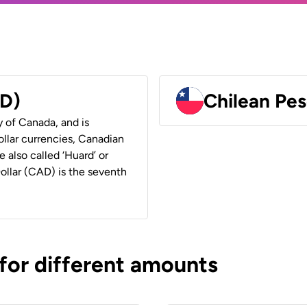
AD)
Chilean Pes
y of Canada, and is
ollar currencies, Canadian
e also called ‘Huard’ or
Dollar (CAD) is the seventh
 for different amounts