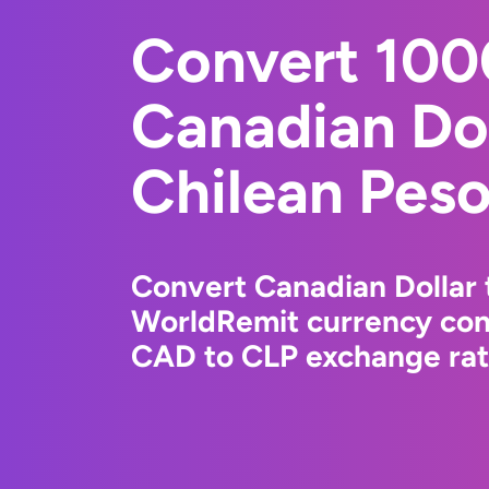
Convert 10
Canadian Dol
Chilean Pes
Convert Canadian Dollar 
WorldRemit currency conv
CAD to CLP exchange rate