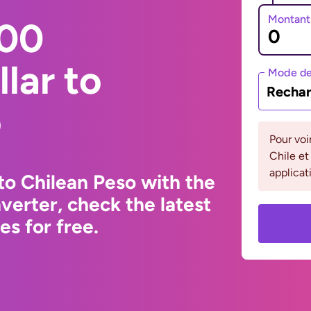
Montant
000
lar to
Mode de
Rechar
o
Pour voi
Chile et
applicat
to Chilean Peso with the
erter, check the latest
s for free.