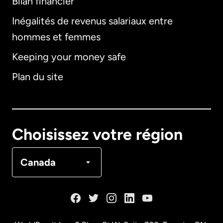
Bilan financier
International
English
Inégalités de revenus salariaux entre
hommes et femmes
Keeping your money safe
Allemagne
Plan du site
Australie
Canada
English
Choisissez votre région
Canada
Français
Canada
Danemark
Espagne