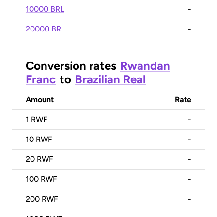
10000 BRL
-
20000 BRL
-
Conversion rates
Rwandan
Franc
to
Brazilian Real
Amount
Rate
1
RWF
-
10
RWF
-
20
RWF
-
100
RWF
-
200
RWF
-