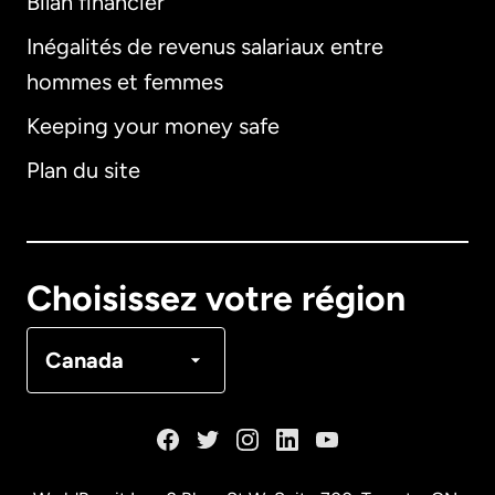
Bilan financier
International
English
Inégalités de revenus salariaux entre
hommes et femmes
Keeping your money safe
Allemagne
Plan du site
Australie
Canada
English
Choisissez votre région
Canada
Français
Canada
Danemark
Espagne