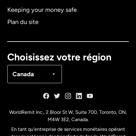
Keeping your money safe
Allemagne
Plan du site
Australie
Canada
English
Choisissez votre région
Canada
Français
Canada
Danemark
Espagne
WorldRemit Inc., 2 Bloor St W, Suite 700, Toronto, ON,
M4W 3E2, Canada.
États-Unis
English
En tant qu'entreprise de services monétaires opérant