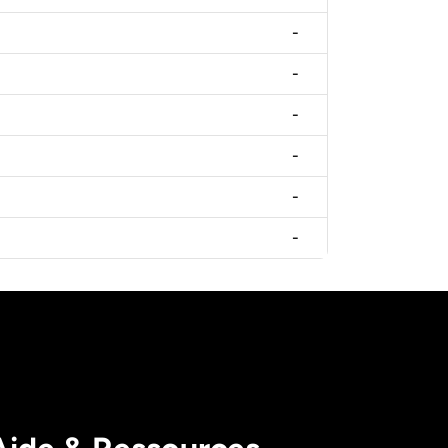
-
-
-
-
-
-