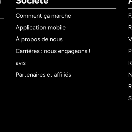
n
Société
Comment ça marche
Application mobile
R
À propos de nous
V
Carrières : nous engageons !
P
avis
R
Partenaires et affiliés
N
R
S