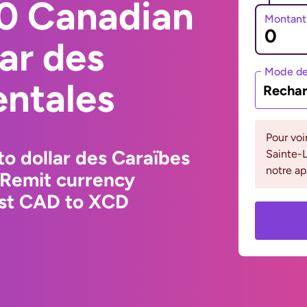
0 Canadian
Montant
lar des
Mode de
entales
Rechar
Pour voi
to dollar des Caraïbes
Sainte-L
notre ap
dRemit currency
est CAD to XCD