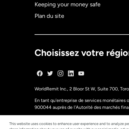
Keeping your money safe
Plan du site
Choisissez votre régi
WorldRemit Inc., 2 Bloor St W, Suite 700, To
En tant qu'entreprise de services monétaires o
900044 auprès de l'Autorité des marchés fina
N° de licence M11556765 FINTRAC (Centre d'a
This website uses cookies to enhance user experience and to analyze pe