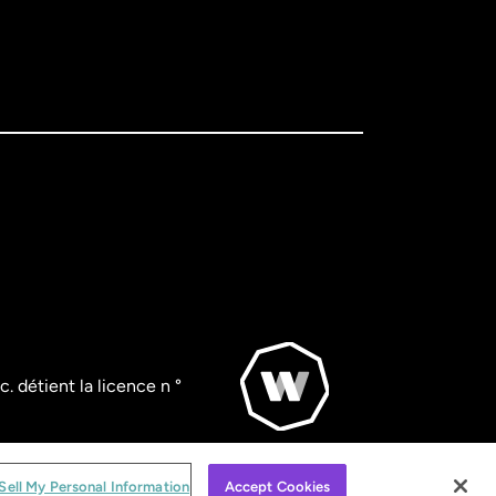
. détient la licence n °
© WorldRemit 2024
Sell My Personal Information
Accept Cookies