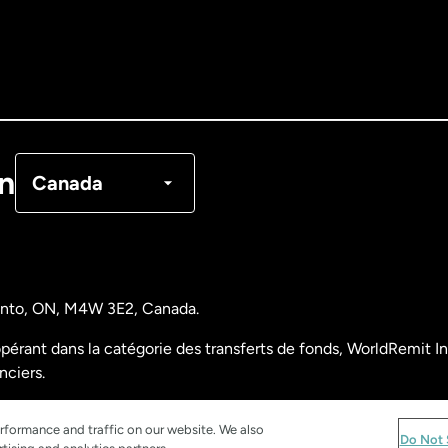
Australie
Canada
English
Canada
Français
on
Canada
Danemark
Espagne
ronto, ON, M4W 3E2, Canada.
États-Unis
English
pérant dans la catégorie des transferts de fonds, WorldRemit Inc
nciers.
États-Unis
Español
nalyse des opérations et déclarations financières du Canada)
rformance and traffic on our website. We also
Do Not 