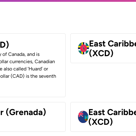
East Caribb
AD)
(XCD)
y of Canada, and is
ollar currencies, Canadian
e also called ‘Huard’ or
Dollar (CAD) is the seventh
ar (Grenada)
East Caribb
(XCD)