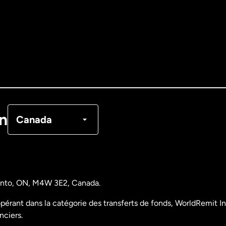
Allemagne
Australie
Canada
English
Canada
Français
on
Canada
Danemark
Espagne
ronto, ON, M4W 3E2, Canada.
États-Unis
English
pérant dans la catégorie des transferts de fonds, WorldRemit Inc
nciers.