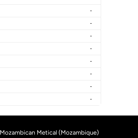
-
-
-
-
-
-
-
-
 to Mozambican Metical (Mozambique)