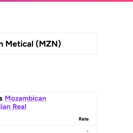
 Metical (MZN)
s
Mozambican
lian Real
Rate
-