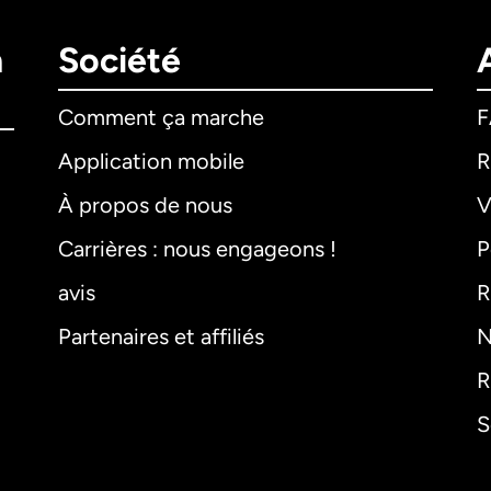
n
Société
Comment ça marche
Application mobile
R
À propos de nous
V
Carrières : nous engageons !
P
avis
R
Partenaires et affiliés
N
R
S