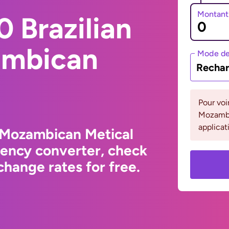
Montant
 Brazilian
ambican
Mode de
Rechar
Pour voi
Mozambiq
applicat
o Mozambican Metical
rency converter, check
hange rates for free.