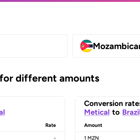
Mozambican
 for different amounts
Conversion rate
al
Metical
to
Brazi
Rate
Amount
-
1
MZN