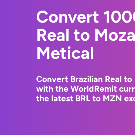
Convert 1000
Real to Moz
Metical
Convert Brazilian Real t
with the WorldRemit cur
the latest BRL to MZN exc