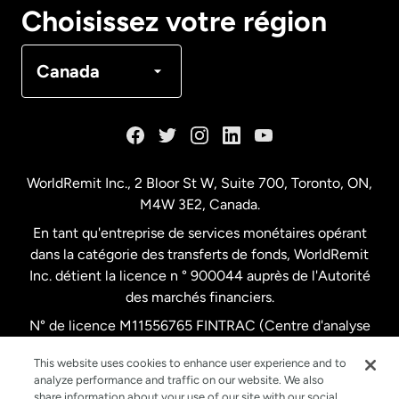
Choisissez votre région
Canada
Français
Canada
Danemark
Espagne
WorldRemit Inc., 2 Bloor St W, Suite 700, Toronto, ON,
M4W 3E2, Canada.
États-Unis
English
En tant qu'entreprise de services monétaires opérant
dans la catégorie des transferts de fonds, WorldRemit
États-Unis
Español
Inc. détient la licence n ° 900044 auprès de l'Autorité
des marchés financiers.
N° de licence M11556765 FINTRAC (Centre d'analyse
France
des opérations et déclarations financières du Canada)
This website uses cookies to enhance user experience and to
analyze performance and traffic on our website. We also
Malaisie
share information about your use of our site with our social