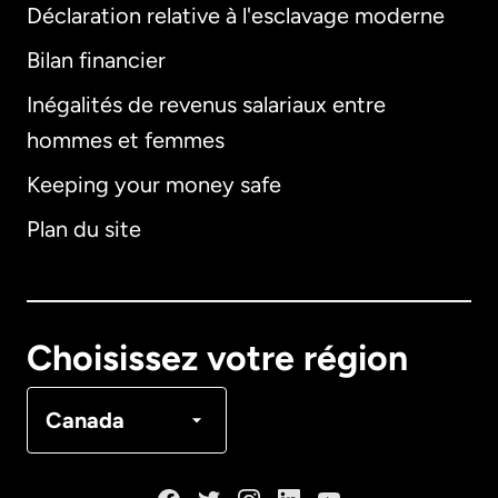
Déclaration relative à l'esclavage moderne
Bilan financier
International
English
Inégalités de revenus salariaux entre
hommes et femmes
Keeping your money safe
Allemagne
Plan du site
Australie
Canada
English
Choisissez votre région
Canada
Français
Canada
Danemark