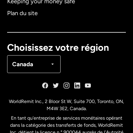
Keeping your money safe
Allemagne
Plan du site
Australie
Canada
English
Choisissez votre région
Canada
Français
Canada
Danemark
Espagne
WorldRemit Inc., 2 Bloor St W, Suite 700, Toronto, ON,
M4W 3E2, Canada.
États-Unis
English
En tant qu'entreprise de services monétaires opérant
dans la catégorie des transferts de fonds, WorldRemit
États-Unis
Español
Inc. détient la licence n ° 900044 auprès de l'Autorité