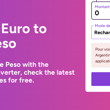
Montant
Euro to
Mode de
Rechar
eso
Pour voi
Argentin
applicat
e Peso with the
erter, check the latest
s for free.