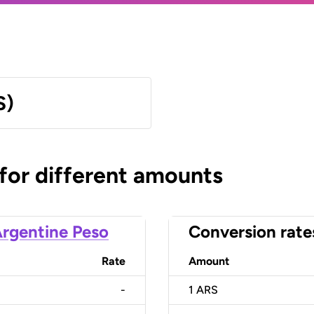
S)
 for different amounts
rgentine Peso
Conversion rate
Rate
Amount
-
1
ARS