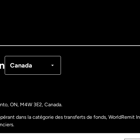
Allemagne
Australie
Canada
English
Canada
Français
on
Canada
Danemark
Espagne
ronto, ON, M4W 3E2, Canada.
États-Unis
English
pérant dans la catégorie des transferts de fonds, WorldRemit Inc
nciers.
États-Unis
Español
nalyse des opérations et déclarations financières du Canada)