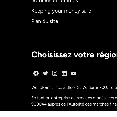
hommes et femmes
Keeping your money safe
Plan du site
Choisissez votre régi
WorldRemit Inc., 2 Bloor St W, Suite 700, To
En tant qu'entreprise de services monétaires o
900044 auprès de l'Autorité des marchés fina
N° de licence M11556765 FINTRAC (Centre d'a