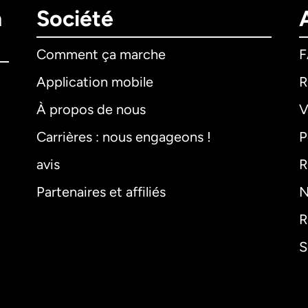
n
Société
Comment ça marche
Application mobile
R
À propos de nous
V
Carrières : nous engageons !
P
avis
R
Partenaires et affiliés
N
R
S