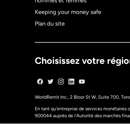
hommes et femmes
Keeping your money safe
Plan du site
Choisissez votre régi
WorldRemit Inc., 2 Bloor St W, Suite 700, To
En tant qu'entreprise de services monétaires o
900044 auprès de l'Autorité des marchés fina
N° de licence M11556765 FINTRAC (Centre d'a