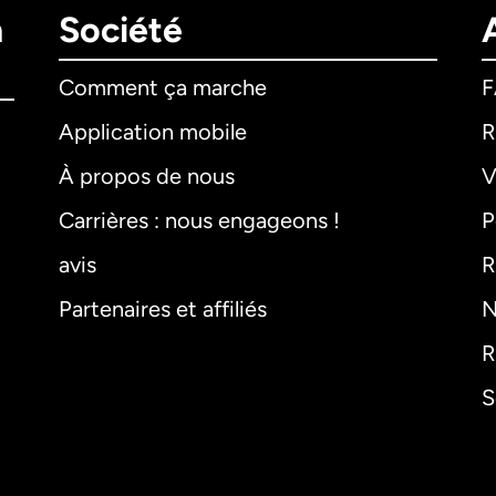
n
Société
Comment ça marche
Application mobile
R
À propos de nous
V
Carrières : nous engageons !
P
avis
R
Partenaires et affiliés
N
R
S