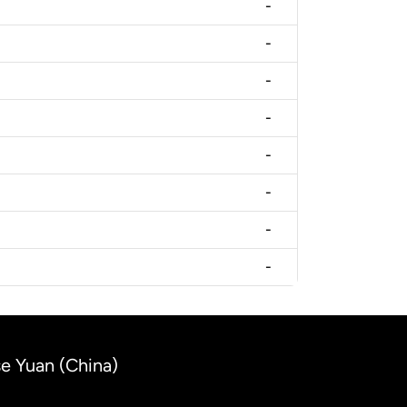
-
-
-
-
-
-
-
-
se Yuan (China)