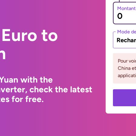
Montant
Euro to
Mode de
Rechar
n
Pour voi
China et
applicat
Yuan with the
erter, check the latest
s for free.