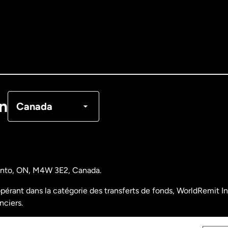
Allemagne
Australie
Canada
English
Canada
Français
on
Canada
Danemark
Espagne
ronto, ON, M4W 3E2, Canada.
États-Unis
English
pérant dans la catégorie des transferts de fonds, WorldRemit Inc
nciers.
États-Unis
Español
nalyse des opérations et déclarations financières du Canada)