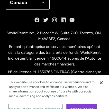
Canada
Danemark
Espagne
WorldRemit Inc., 2 Bloor St W, Suite 700, Toronto, ON,
M4W 3E2, Canada.
États-Unis
English
En tant qu'entreprise de services monétaires opérant
dans la catégorie des transferts de fonds, WorldRemit
États-Unis
Español
Inc. détient la licence n ° 900044 auprès de l'Autorité
des marchés financiers.
N° de licence M11556765 FINTRAC (Centre d'analyse
France
des opérations et déclarations financières du Canada)
This website uses cookies to enhance user experience and to
analyze performance and traffic on our website. We also
Malaisie
share information about your use of our site with our social
media, advertising and analytics partners.
Nouvelle-Zélande
© WorldRemit 2024
Do Not Sell My Personal Information
Accept Cookies