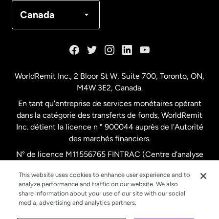
Canada
Français
Canada
Danemark
Espagne
WorldRemit Inc., 2 Bloor St W, Suite 700, Toronto, ON,
M4W 3E2, Canada.
États-Unis
English
En tant qu'entreprise de services monétaires opérant
dans la catégorie des transferts de fonds, WorldRemit
États-Unis
Español
Inc. détient la licence n ° 900044 auprès de l'Autorité
des marchés financiers.
N° de licence M11556765 FINTRAC (Centre d'analyse
France
des opérations et déclarations financières du Canada)
This website uses cookies to enhance user experience and to
analyze performance and traffic on our website. We also
Malaisie
share information about your use of our site with our social
media, advertising and analytics partners.
Nouvelle-Zélande