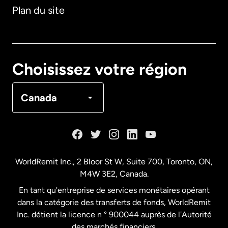
Plan du site
Australie
Canada
English
Choisissez votre région
Canada
Français
Canada
Danemark
Espagne
WorldRemit Inc., 2 Bloor St W, Suite 700, Toronto, ON,
M4W 3E2, Canada.
États-Unis
English
En tant qu'entreprise de services monétaires opérant
dans la catégorie des transferts de fonds, WorldRemit
États-Unis
Español
Inc. détient la licence n ° 900044 auprès de l'Autorité
des marchés financiers.