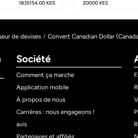
1835154.00 KES
20000
KES
seur de devises
Convert Canadian Dollar (Canada
/
n
Société
Comment ça marche
Application mobile
R
À propos de nous
V
Carrières : nous engageons !
P
avis
R
Partenaires et affiliés
N