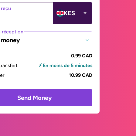
 reçu
KES
 réception
e money
0.99 CAD
ransfert
⚡ En moins de 5 minutes
yer
10.99 CAD
Send Money