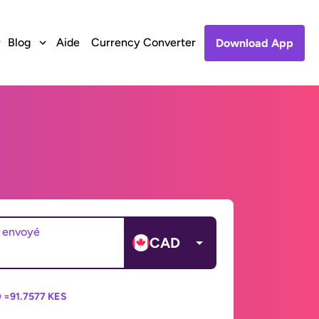
Blog
Aide
Currency Converter
Download App
 envoyé
CAD
 =
91.7577 KES