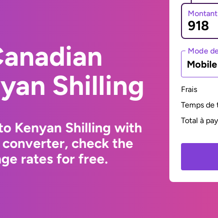
Montant
Canadian
Mode de
Mobil
yan Shilling
Frais
Temps de t
Total à pa
to Kenyan Shilling with
 converter, check the
e rates for free.