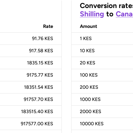
Conversion rate
Shilling
to
Cana
Rate
Amount
91.76 KES
1
KES
917.58 KES
10
KES
1835.15 KES
20
KES
9175.77 KES
100
KES
18351.54 KES
200
KES
91757.70 KES
1000
KES
183515.40 KES
2000
KES
917577.00 KES
10000
KES