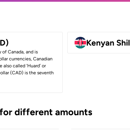
AD)
Kenyan Shil
y of Canada, and is
ollar currencies, Canadian
e also called ‘Huard’ or
Dollar (CAD) is the seventh
 for different amounts