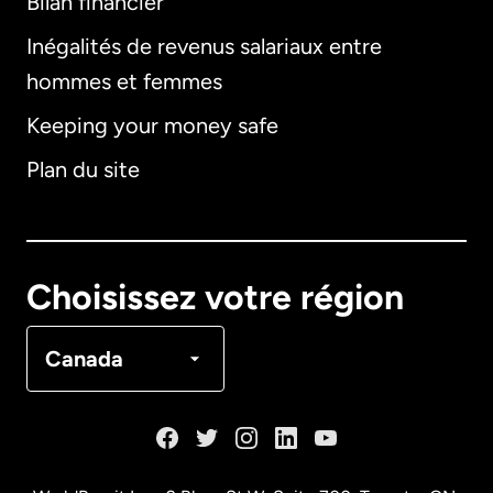
Bilan financier
International
English
Inégalités de revenus salariaux entre
hommes et femmes
Keeping your money safe
Allemagne
Plan du site
Australie
Canada
English
Choisissez votre région
Canada
Français
Canada
Danemark
Espagne